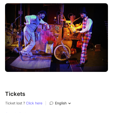
d’instruments singuliers comme l’orgue de barbarie, le
kazoo ou la guimbarde, créant une atmosphère
unique, entre conte et concert. Le duo aborde avec
fantaisie les mystères de la nuit : du sommeil profond
aux insomnies, en passant par les cauchemars et le
somnambulisme. Les enfants découvrent ainsi de
façon ludique ces petits rituels et grandes questions
qui entourent l’heure du coucher.
SPECTACLE MUSICAL, POÉTIQUE ET BURLESQUE
à partir de 3 ans
45mn
Par la Toute petite Compagnie
Tickets