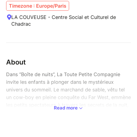
Timezone : Europe/Paris
LA COUVEUSE - Centre Social et Culturel de
Chadrac
About
Dans “Boîte de nuits”, La Toute Petite Compagnie
invite les enfants à plonger dans le mystérieux
univers du sommeil. Le marchand de sable, vêtu tel
un cow-boy en pleine conquête du Far West, emmène
les petits spectateurs à travers les secrets de la nuit,
Read more
accompagné de son assistant. Ensemble, ils
transforment l’heure du coucher en une véritable
aventure musicale, teintée de magie et d’humour. Au
fil du spectacle, l’ambiance de la scène se pare