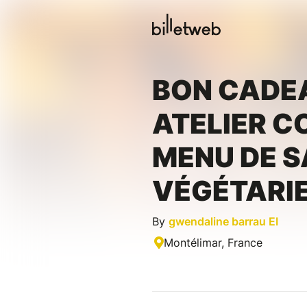
BON CADE
ATELIER C
MENU DE S
VÉGÉTARI
By
gwendaline barrau EI
Montélimar, France