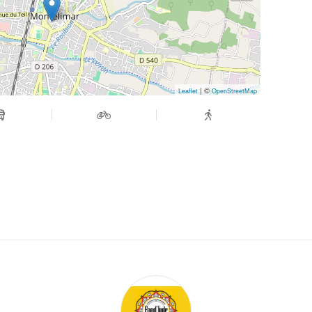
| ©
Leaflet
OpenStreetMap