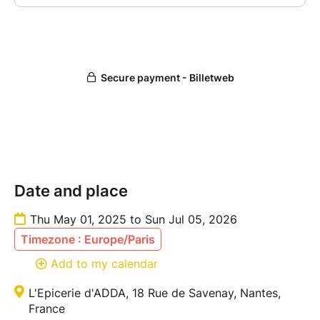
DUREE DU COURS : 3 heures environ dont 30
minutes de dégustation !
Toutes les fiches-recettes détaillées sont fournies à
l'issue de l'atelier. Et nous indiquons également les
variantes possibles !
Apportez simplement votre tablier si vous le
souhaitez !
Date and place
Les cours de cuisine se déroulent à l'épicerie
Thu May 01, 2025 to Sun Jul 05, 2026
d'ADDA, 18 Rue de Savenay, 44000 Nantes.
Timezone : Europe/Paris
Add to my calendar
L'Epicerie d'ADDA, 18 Rue de Savenay, Nantes,
France