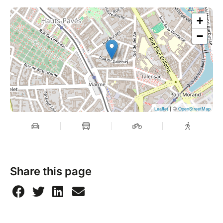
+
−
| ©
Leaflet
OpenStreetMap
Share this page