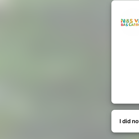
-16 mai | 23-25 mai | 13-15 juin
| 14-16 août
26 juin | 13-17 juillet
 août | 21-23 août
-sur-Loire, Indre-et-Loire)
té (biologique, végétarienne, locale
t fournie. Cuisiner ensemble est un
ue vous souhaitez, la personne pourra
ion. Le prix d’un séjour est libre, fixé
I did n
s.
urs nous reviens à 280€ par adulte, et