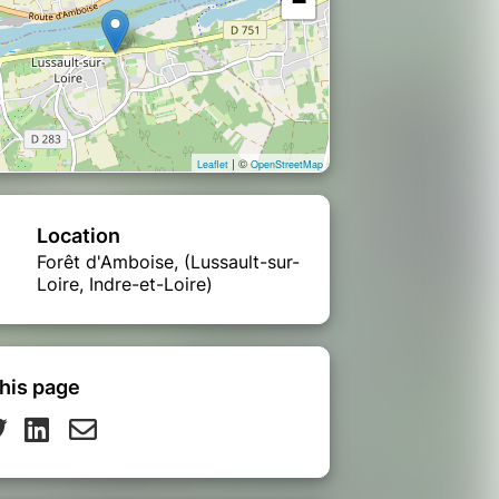
−
| ©
Leaflet
OpenStreetMap
Location
Forêt d'Amboise, (Lussault-sur-
Loire, Indre-et-Loire)
his page