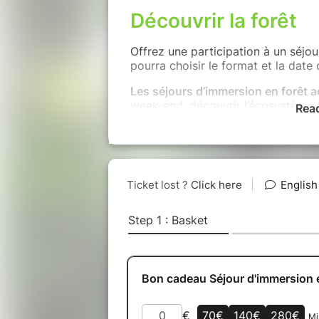
Découvrir la forêt
Offrez une participation à un séjou
pourra choisir le format et la date 
Les séjours d’immersion en forêt a
week-end, découvrir l’écosystème f
Rea
Les séjours « Une semaine en
prendre le temps de découvrir
d’Amboise
Les séjours d’immersion en forêt e
l’aventure en famille
Exemples d’activités proposées
(l
chaque activité est adapté à chaqu
Les fondamentaux de l'écosys
Sur les traces des animaux de 
Zoom sur le monde invisible du
Bricolages nature : s'amuser et