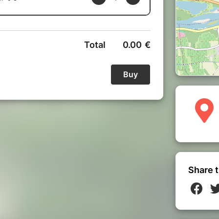
sécurité, histoire
stier : histoire géologique de la
des sous-bois
fois hors sentiers. A part ça, aucun
séjour.
Share t