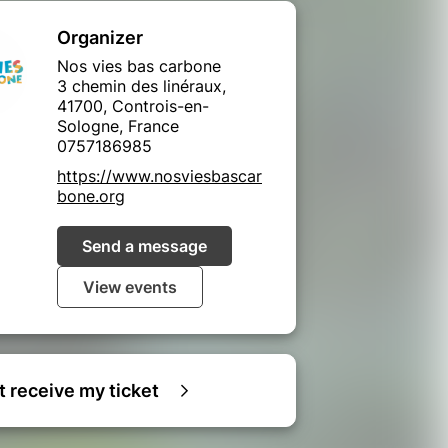
Organizer
Nos vies bas carbone
3 chemin des linéraux,
41700, Controis-en-
Sologne, France
0757186985
https://www.nosviesbascar
bone.org
Send a message
View events
ot receive my ticket