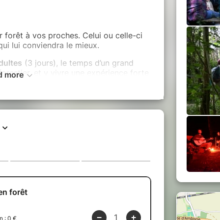
r forêt à vos proches. Celui ou celle-ci
qui lui conviendra le mieux.
dultes
(3 jours), le temps d’un grand
orestier, et y vivre une expérience forte
d more
 forêt d’Amboise »
(5 jours), pour
 plus spécifiquement la forêt
n famille
(3 jours), pour partir à
e programme et le temps consacré à
e format) :
tème forestier
la forêt, des chants des oiseaux
 sol,
 créer avec les matériaux de la forêt