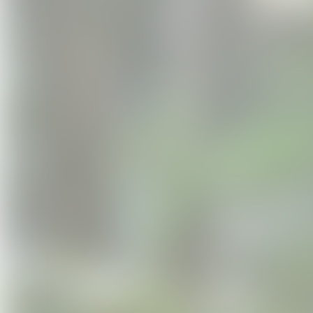
Informations pratiques :
Dates :
séjours 3 jours adultes :
14
| 25-27 juillet | 8- 10 août 
séjours 5 jours adultes :
22-
séjours 3 jours famille :
1-3
Lieu :
Forêt d'Amboise (Lussault
Repas :
une nourriture de quali
et de saison) sera intégralemen
élément du séjour
15 personnes maximum
Tarif (nourriture comprise)
Votre bon cadeau est du montant q
compléter au moment de son inscript
par le participant selon ses moyen
Pour information, un séjour de 3 jo