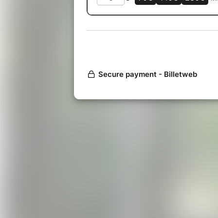
Cuisine sous les arbres
Le feu : techniques d'allumage, 
À l'aube en forêt d'Amboise
La construction du paysage fore
forêt d'Amboise
Veillées, balades, exploration 
Nous marcherons dans les bois, par
prérequis n’est nécessaire pour ce 