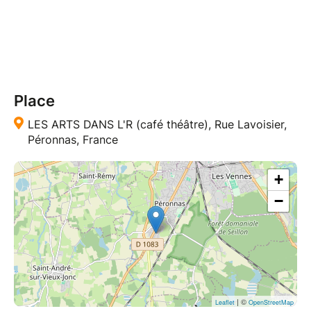
Place
LES ARTS DANS L'R (café théâtre), Rue Lavoisier,
Péronnas, France
+
−
| ©
Leaflet
OpenStreetMap