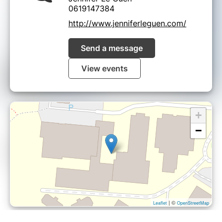
0619147384
http://www.jenniferleguen.com/
Send a message
View events
+
−
| ©
Leaflet
OpenStreetMap