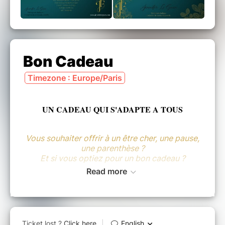
Bon Cadeau
Timezone : Europe/Paris
UN CADEAU QUI S'ADAPTE A TOUS
Vous souhaiter offrir à un être cher, une pause,
une parenthèse ?
Et si vous optiez pour un bon cadeau ?
Read more
Les bons cadeaux sont valables
1an
à
compter de l'achat.
Les R.D.V. auront lieu à la Chapelle Erbrée