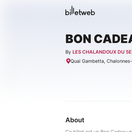
BON CADE
By
LES CHALANDOUX DU 5
Quai Gambetta, Chalonnes-s
About
Ce billet est un Bon Cadeau p