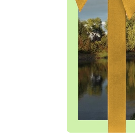
Bon Cadeau), en cliquant sur "
convient et devra se laisser gu
Un Bon Cadeau est valable un
pour la saison en cours.
Il ne peut pas être échangé ou
peut pas être prolongé.