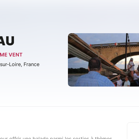
AU
EME VENT
ur-Loire, France
our offrir une balade parmi les sorties à thèmes