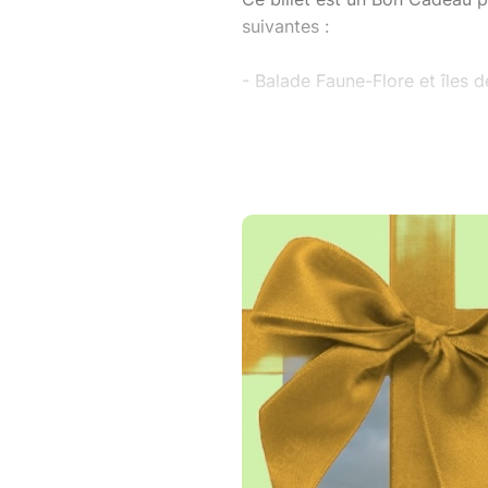
suivantes :
- Balade Faune-Flore et îles 
- Balade Apéro Loire au couch
locaux"
- Balade Échappées belles " Me
- Balade Les 5 sens " Mets de 
Le bénéficiaire du bon cadeau
réservations via le lien :
https://www.billetweb.fr/pro
Il devra sélectionner la balade 