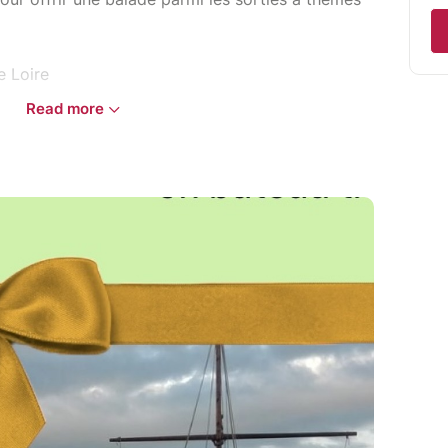
de Loire
Read more
er du soleil "Mets du terroir et breuvages
ts du terroir et vins de Loire "
Loire et vins Chenin "
 se rendra sur la page d’accueil des
/gabarotc5v
qui lui a été offerte (le libellé est présent sur le