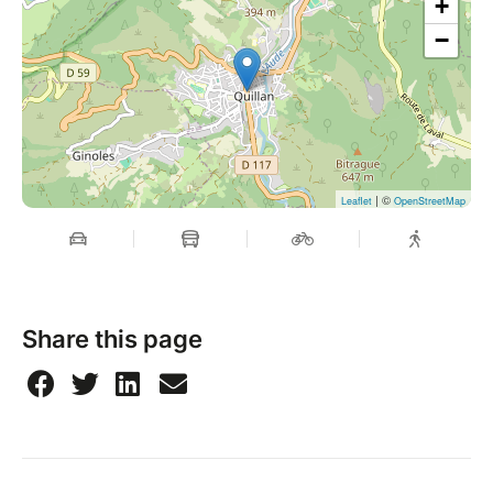
+
−
| ©
Leaflet
OpenStreetMap
Share this page