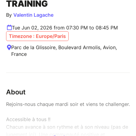
TRAINING
By
Valentin Lagache
Tue Jun 02, 2026 from 07:30 PM to 08:45 PM
Timezone : Europe/Paris
Parc de la Glissoire, Boulevard Armolis, Avion,
France
About
Rejoins-nous chaque mardi soir et viens te challenger.
Accessible à tous !!
Chacun avance à son rythme et à son niveau (pas de
jugement ici). Une communauté positive et