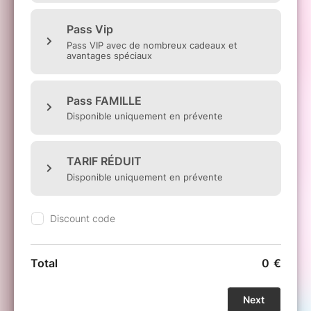
* Public : À partir de 10h30
Ne manquez pas cette immersion totale dans
la culture japonaise, réservez votre place
maintenant et profitez d'un tarif avantageux
en prévente !
Venez découvrir la culture japonaise lors de
notre événement exceptionnel amà Lievin
_
Defilé de Cosplay :
Participez ou regardez des
cosplayeurs
passionnés sur scènes avec des
spectacles non-stop.
_ Ateliers créatifs et immersifs :
Laissez-vous
tenter par nos ateliers terrarium, Pokémon,
cuisine, peinture sur figurines, etc. – créativité,
détente et bonne humeur garanties !
_ Tatouages inspirés du Japon :
Admirez le
travail des tatoueurs inspirés par la culture
japonaise.
_ Gaming Zone :
Rétro-gaming et bornes
d’arcade pour les passionnés.
_ Gastronomie japonaise :
Dégustez des
sushis, ramen, bubble tea et autres spécialités