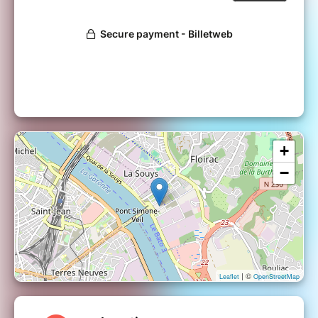
nippones.
_ Shopping :
Produits exclusifs et mangas
directement du Japon.
✨ Invités spéciaux et surprises :
Des
animations à découvrir sur place !
_ Jeux-Concours :
Gagnez des pass week-
end, des goodies et des expériences VIP.
**
Réservez votre billet dès maintenant et ne
manquez pas l’événement incontournable de
l’année ! **
+
−
| ©
Leaflet
OpenStreetMap