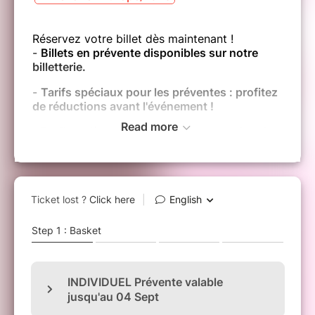
Réservez votre billet dès maintenant !
-
Billets en prévente disponibles sur notre
billetterie.
-
Tarifs spéciaux pour les préventes : profitez
de réductions avant l'événement !
Read more
-
Profitez dès maintenant de la promotion de
pass week-end au prix du pass journée !
-
Cadeau de prévente pour ceux qui achètent
leurs billets à l’avance !
-
Entrée gratuite : -6ans, +65 ans et PMR
Les billets ne sont ni remboursables ni
échangeables, sauf en cas d'annulation de
l'événement.
Horaires d'ouverture :
* Pass VIP : 10h00