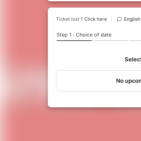
s'affranchir et de découvrir qui il e
Un spectacle de marionnettes de e
"Krik Krak Krok".
Bébé de moins d'1 an
Le bruit pendant un spectacle (app
perturbant pour un nourrisson, nou
l'entrée pour les enfants de moins d
VOUS N'AVEZ PAS RECU VOTRE BI
Les réservations via Billetweb (notr
sont disponibles en temps réel.
En 
attention à ne pas confondre l'iden
confirmation d'achat. Le SMS de vo
transaction mais ne garantie pas le 
(retour sur le site) pour savoir si l