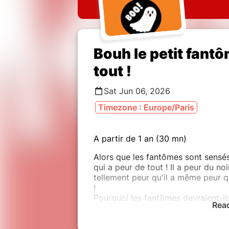
Bouh le petit fantô
tout !
Sat Jun 06, 2026
Timezone : Europe/Paris
A partir de 1 an (30 mn)
Alors que les fantômes sont sensés
qui a peur de tout ! Il a peur du noir
tellement peur qu'il a même peur 
!
Pourquoi les fantômes devraient-ils
Rea
pas rire ? Et comment on fait pour 
peur ?
A travers toutes ces questions exis