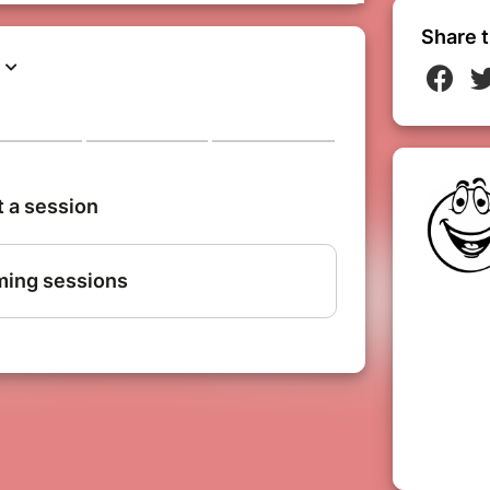
st.
Share t
t avec Caroline Vidal, la comédienne de
laudissements, musiques, etc) étant trop
s sommes au regret de ne pas autoriser
'1 an.
LLET ?
e partenaire de billetterie sécurisée)
cas de non réception de votre billet,
tification auprès de votre banque et la
tre banque autorise la tentative de
paiement, il faut attendre l'écran suivant
e paiement est passé ou non.