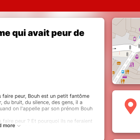
me qui avait peur de
 faire peur, Bouh est un petit fantôme
, du bruit, du silence, des gens, il a
quand on l'appelle par son prénom Bouh
 faire peur ? Et pourquoi ils ne feraient
d more
faire peur ? Et comment on fait si on a
tentielles, Bouh va essayer de