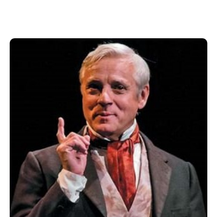
plein hiver et débute par le repli des troupes
françaises et l’envahissement de Rouen par les
prussiens.
C’est à bord d’une diligence que l’héroïne Boule de
Suif accompagnée d’un démocrate, trois couples et
deux religieuses, s’enfuit vers Dieppe.
Le contrat paraît équitable à ceux qui n’ont pas à
l’honorer. L’adaptation fidèle d’André Salzet laisse
toute sa place
aux thèmes évoqués par Maupassant : l’argent, la
guerre, l’hypocrisie de la haute société et du clergé à
cette époque. Le comédien réalise une véritable
performance d’acteur en incarnant tour à tour tous
les protagonistes de la pièce.
Adaptation : André Salzet et Sylvie Blotnikas
Interprétation : André Salzet
Mise en scène : Sylvie Blotnikas