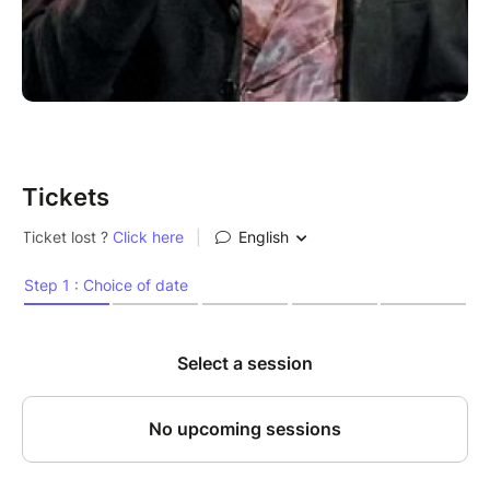
Création lumières : Ydir Acef
Photos : Michel Paret
Durée : 1h
« Un spectacle qui se savoure comme un conte. Un
pur plaisir. » LA TERRASSE
« Un huis-clos parfaitement retranscrit. André Salzet
Tickets
offre un laissez-passer pour un imaginaire au rythme
des mots de Maupassant, et c’est là toute la magie.
» FRANCE ARTS MÉDIA
« En compagnie d’André Salzet, plus que jamais, le
théâtre est l’endroit idéal pour répondre à une
irrésistible invitation au voyage. » TATOUVU
« André Salzet est un excellent diseur qui sait porter
la matière littéraire avec humour et émotion.
» L’AVANT-SCÈNE
« André Salzet allie avec bonheur littérature et
théâtre, où phrases humoristiques et ironiques font