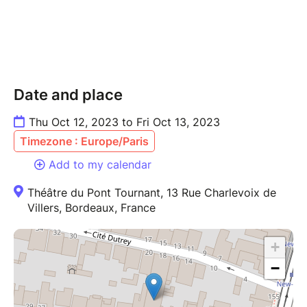
du style de l’auteur un élément essentiel à la
représentation, comme si Maupassant en était aussi
le narrateur sur scène. » LA REVUE DU SPECTACLE
« Rarement la langue française n’aura gagné autant
de valeur dans la bouche d’un comédien crédité d’une
Date and place
salve d’applaudissements finale bien méritée.
» PUBLIK’ART
Thu Oct 12, 2023 to Fri Oct 13, 2023
Timezone : Europe/Paris
Add to my calendar
Théâtre du Pont Tournant, 13 Rue Charlevoix de
Villers, Bordeaux, France
+
−