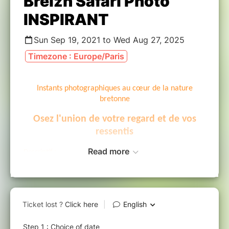
Breizh Safari Photo
INSPIRANT
Sun Sep 19, 2021 to Wed Aug 27, 2025
Timezone : Europe/Paris
Instants photographiques au cœur de la nature
bretonne
Osez l'union de votre regard et de vos
ressentis
Read more
Descriptif :
Durant toute une après-midi, grâce au support
de la photographie, plongez au coeur de la
nature et de vous-même. Accompagné en
petit groupe, par un photographe géobiologue
et philosophe, vous irez révéler l'artiste en
vous.