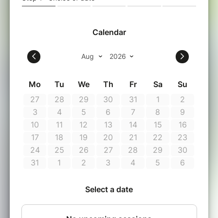
Vous évoluerez dans un lieu majestueux, pour
poser un autre regard sur la photographie et
sur la Vie. Vous vous imprégnerez des
enseignements de la nature et de partages
humains. Grâce à des exercices pratiques,
vous expérimenterez ce que vous avez appris
et compris.
Ce voyage se fera d'une façon originale, en
vous invitant à concilier ressenti et technique.
Au fil de l'évolution de votre regard
photographique en lien avec le coeur de la
nature, vous voyagerez également à la
rencontre de vous-même tout en douceur.
Grâce à ce Breizh Safari Photo inédit, vous
repartirez avec des clés pour vous soutenir
dans votre quotidien. Vous aurez également
refait le plein d'énergie et vous aurez l'esprit
plus clair pour faire face aux enjeux de votre
vie.