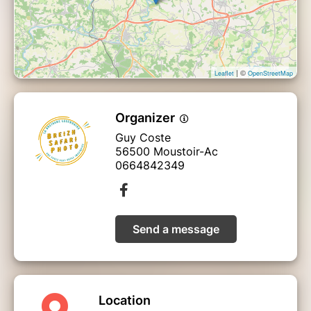
même les outils de styles et de techniques simple pour
transcender cette capacité à vous émouvoir. Je souhaite
que vous réenchantiez la vie de votre entourage grâce à
votre meilleure compréhension des bases de l’écriture
photographique.
| ©
Leaflet
OpenStreetMap
« Admirer, c’est porter son regard sur ce qui rend la vie
meilleur » Christophe André
Organizer
Guy Coste
56500 Moustoir-Ac
Conditions du Safari Photo
:
0664842349
• Matériel nécessaire : Tous types d'appareil photos
• Groupe de 10 personnes maximum
Send a message
•
Tarif :
70 €
accompte à la réservation 50 € solde de 20 €
sur place
En fonction des conditions climatiques ou
•
des mesures sanitaires en cours ou à venir, le
safari sera reporté avec un avoir
Location
Tenue vestimentaire :