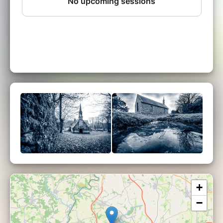
Points forts de ce Breizh Safari Photo "INSPIRANT" :
⇒
bénéficiez de l'accompagnement d'un photographe
expérimenté depuis 30 ans
⇒
renouez avec vos valeurs primordiales
⇒
apprenez à faire le lien entre votre monde intérieur et
votre quotidien
Renouez vos liens à la nature grâce à
un Photographe et la montagne sacrée
Un p'tit mot de l'intervenant...
Guy :
Un savoir-faire au service de votre imaginaire !
+
Je m'appelle Guy Coste et ce qui me porte c’est l’art de
transmettre des clefs de compréhension sur l’émotion
−
photographique. Vous avez un regard, vous avez une
émotion, je vous accompagne pour vous révéler à vous-