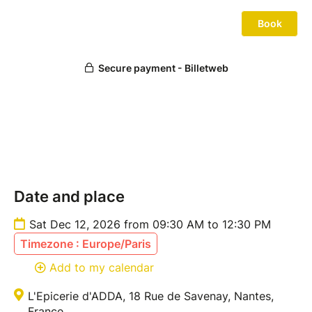
► Venez avec votre tablier de cuisine !
► Nous dégustons ensemble les préparations à
l'issue de l'atelier (prévoir d'être disponible jusqu'à
14h).
Toutes les fiches-recettes détaillées sont fournies à
l'issue de l'atelier.
Les recettes sont susceptibles d’être modifiées en
fonction de l’inspiration du moment et des
approvisionnements en légumes de saison.
Merci de consulter les conditions générales de vente.
Date and place
Sat Dec 12, 2026 from 09:30 AM to 12:30 PM
Contact : 07 69 73 02 90
Timezone : Europe/Paris
Add to my calendar
L'Epicerie d'ADDA, 18 Rue de Savenay, Nantes,
France