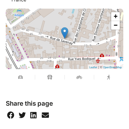
+
−
| ©
Leaflet
OpenStreetMap
Share this page