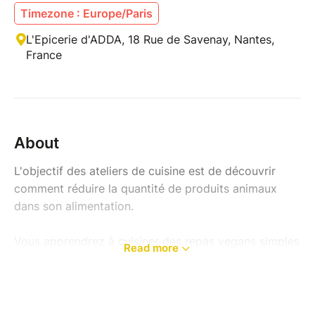
Timezone : Europe/Paris
L'Epicerie d'ADDA, 18 Rue de Savenay, Nantes,
France
About
L'objectif des ateliers de cuisine est de découvrir
comment réduire la quantité de produits animaux
dans son alimentation.
Vous apprendrez à cuisiner des repas vegans simples
Read more
et équilibrés sans avoir besoin d'être un chef
expérimenté.
Les ateliers sont avant tout un moment de partage et