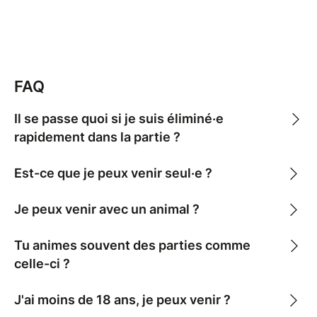
suspect·e.
Heureusement, certains Villageois ont des pouvoirs
spéciaux : la Voyante par exemple, peut, tour après
tour, découvrir la véritable identité des joueurs qu'elle
soupçonne. Et je ne te parle même pas de la
FAQ
Sorcière, du Chasseur, du Renard, de l'Ancien... Bref,
rebondissements et fun GA-RAN-TIS.
Il se passe quoi si je suis éliminé·e
rapidement dans la partie ?
Est-ce que je peux venir seul·e ?
Je peux venir avec un animal ?
Tu animes souvent des parties comme
celle-ci ?
J'ai moins de 18 ans, je peux venir ?