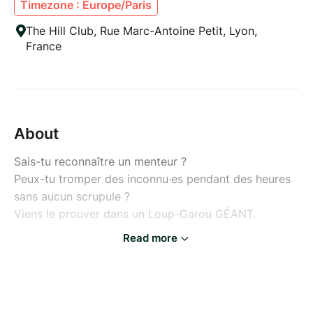
Timezone : Europe/Paris
The Hill Club, Rue Marc-Antoine Petit, Lyon,
France
About
Sais-tu reconnaître un menteur ?
Peux-tu tromper des inconnu·es pendant des heures
sans aucun scrupule ?
Viens le prouver dans un Loup-Garou GÉANT.
Read more
CONCEPT
1 bar
30 inconnus
1 partie de zinzin avec des rebondissements de