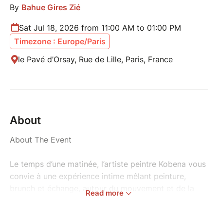
By
Bahue Gires Zié
Sat Jul 18, 2026 from 11:00 AM to 01:00 PM
Timezone : Europe/Paris
le Pavé d’Orsay, Rue de Lille, Paris, France
About
About The Event
Le temps d’une matinée, l’artiste peintre Kobena vous
convie à une expérience intime mêlant peinture,
brunch et échange, autour du mouvement et de la
Read more
transformation.