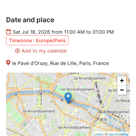
pinceaux, peinture, chevalet et palette. Tu n’apportes
rien, juste toi.
Date and place
????️ Repars avec ta propre œuvre, créée de tes
Sat Jul 18, 2026 from 11:00 AM to 01:00 PM
mains.
Timezone : Europe/Paris
À très vite
Add to my calendar
le Pavé d’Orsay, Rue de Lille, Paris, France
+
−
| ©
Leaflet
OpenStreetMap