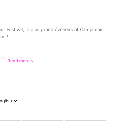
ur Festival, le plus grand événement C15 jamais
ne !
irée d'ouverture
Read more
d convoi sur les routes de la Gâtine
ival ouvert à tous avec concerts, animations,
ge partenaires, buvette et plein de surprises
s conseille vivement de rester avec nous du
tn !
 « Emplacement C15 » et rendez-vous