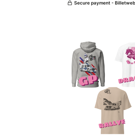
Pour être certain d'être aux
exeptionnel, précommandez d
récupérez-le le jour-J !