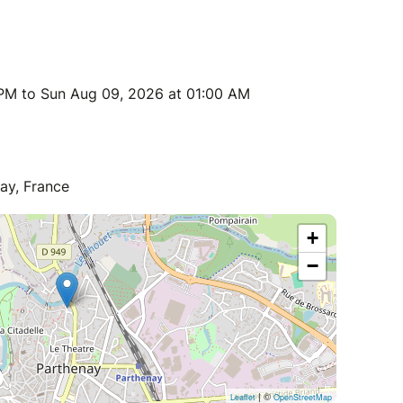
 PM to Sun Aug 09, 2026 at 01:00 AM
nay, France
+
−
| ©
Leaflet
OpenStreetMap