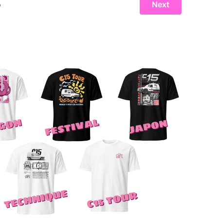
 couleurs du C15 pendant ce week-end
ès maintenant votre merch C15 Tour et