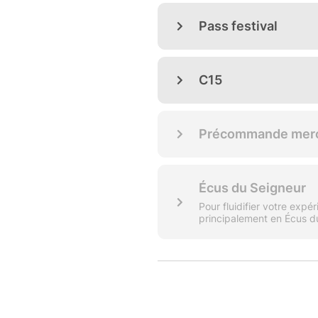
directement à la Place de
Attention les places sont l
Visiteurs : Parking dédié 
Camping : Zone non acces
votre C15 ne soit pas stan
TARIF
Entrée à prix libre ! L'accès e
réservation est grandement app
NOTE : pendant la période du fe
seront soumis à un montant 
Sur le site du festival, pour fl
nos bénévoles, les règlement
Pensez à les précharger sur v
place. De plus, pour tout pr
tranche de 10 Écus achetés.