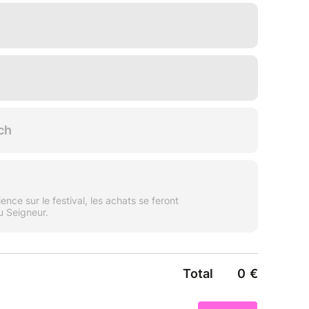
 la Nation
imitées !
sur la Place du Drapeau.
sible aux C15, prévoir une tente au cas où
ionné à plat.
st ouvert à tous, mais un petit don lors de votre
récié pour soutenir le projet et l'association.
stival, les billets resteront à prix libre, mais
minimum d'un euro symbolique.
uidier votre expérience et faciliter le travail de
s se feront notamment en Écus du Seigneur.
os entrées pour vous éviter de l'attente sur
échargement, nous vous offrons un Écu par