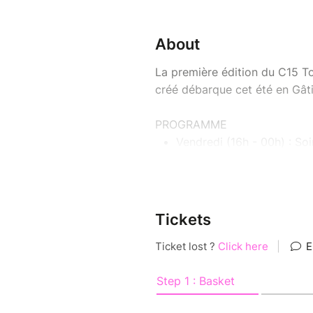
About
La première édition du C15 To
créé débarque cet été en Gâti
PROGRAMME
Vendredi (16h - 00h) : So
Samedi (09h - 12h) : Gran
Samedi (12h - 02h) : Fest
concours, expos C15, villa
Tickets
Si vous venez en C15, on vou
vendredi soir au dimanche mai
ACCÈS & CAMPING
C15 : Réservez un billet