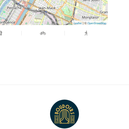
| ©
Leaflet
OpenStreetMap