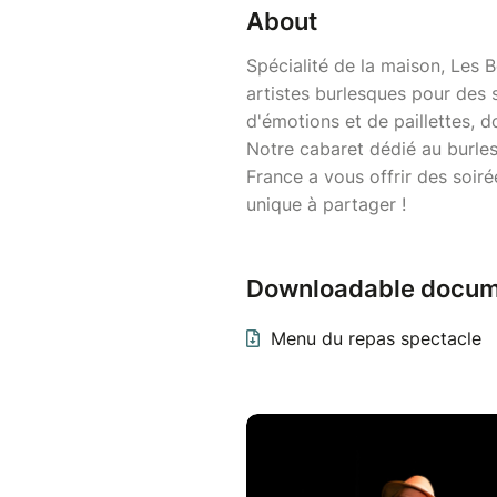
About
Spécialité de la maison, Les 
artistes burlesques pour des 
d'émotions et de paillettes, d
Notre cabaret dédié au burlesq
France a vous offrir des soi
unique à partager !
Downloadable docum
Menu du repas spectacle