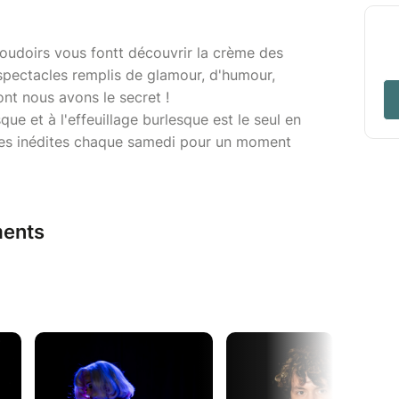
Boudoirs vous fontt découvrir la crème des
spectacles remplis de glamour, d'humour,
ont nous avons le secret !
ue et à l'effeuillage burlesque est le seul en
rées inédites chaque samedi pour un moment
ents