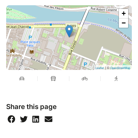
+
−
| ©
Leaflet
OpenStreetMap
Share this page