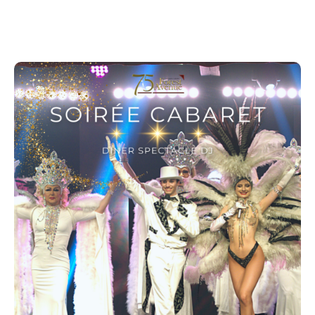
dans la plus pure tradition du cabaret parisien.
La troupe En Vogue apportera une touche chic et
envoûtante, mêlant élégance, charme et humour qui
feront vibrer la scène.
Et parce qu’une belle soirée se termine toujours en
musique…
DJ set en fin de soirée pour faire durer la fête !
Au Menu :
Coquille de saumon en 2 façons, crevette citron,
crème de cerfeuil et basilic
Suprême de pintadeau farci aux pommes et
châtaines, velouté de champignons, gratin de pomme
de terre, tomate provençale
croustillant aux 3 chocolats, crème de pistache,
cacahuètes grillées et framboise fraîche
café
Dîner - spectacle - DJ