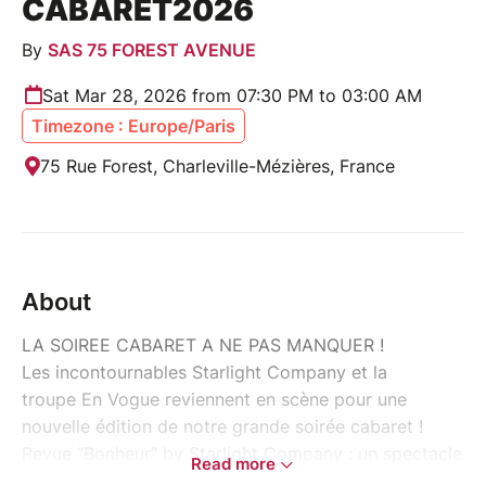
CABARET2026
By
SAS 75 FOREST AVENUE
Sat Mar 28, 2026 from 07:30 PM to 03:00 AM
Timezone : Europe/Paris
75 Rue Forest, Charleville-Mézières, France
About
LA SOIREE CABARET A NE PAS MANQUER !
Les incontournables Starlight Company et la
troupe En Vogue reviennent en scène pour une
nouvelle édition de notre grande soirée cabaret !
Revue “Bonheur” by Starlight Company : un spectacle
Read more
haut en couleur mêlant plumes, strass et paillettes,