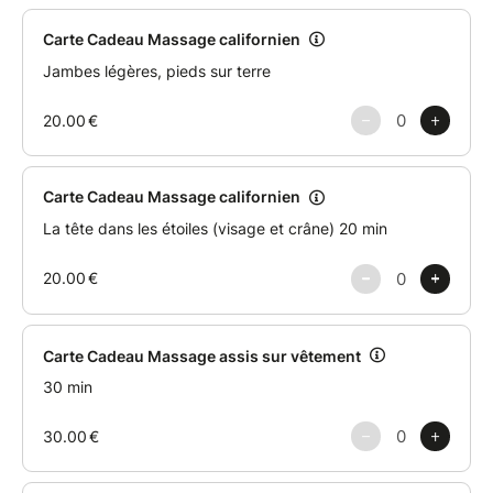
Cet espace, auparavant dédié aux plantes
médicinales, a été rénové par mes soins en sapin du
Haut-Jura et en matériaux sains.
Il m’offre la possibilité d'accueillir les personnes pour
un massage bien-être dans une ambiance sereine et
saine. Ce cadre sera également propice à faire vivre
un grand moment de détente physique, mentale et
émotionnelle
1 - Faites votre choix parmi les options proposées
(depuis un smartphone, cliquez sur "En savoir plus"
pour dérouler les propositions).
2 - Renseignez vos nom, prénom, email,... dans la
1ère partie du formulaire. Puis, dans la 2ème partie,
renseignez ceux de l'heureux / heureuse élu.e. Une
fois votre paiement validé, le billet vous sera
immédiatement envoyé par email.