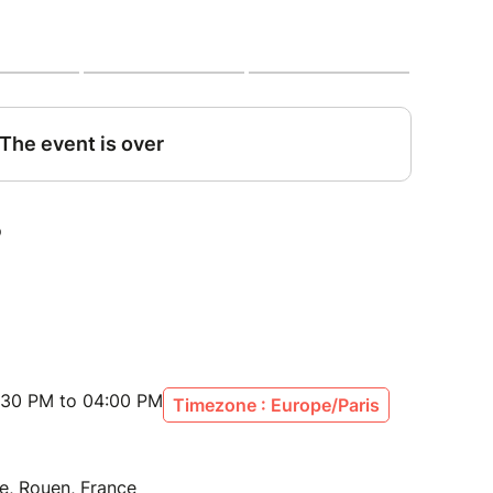
___________________________________________________
cuss in french !
ndly and relaxed moment of exchange where you
It’s the perfect opportunity to practice speaking,
 your vocabulary while meeting other students
ver a drink, share your ideas, discover new
lly in a warm and welcoming atmosphere.
:30 PM to 04:00 PM
Timezone : Europe/Paris
e, Rouen, France