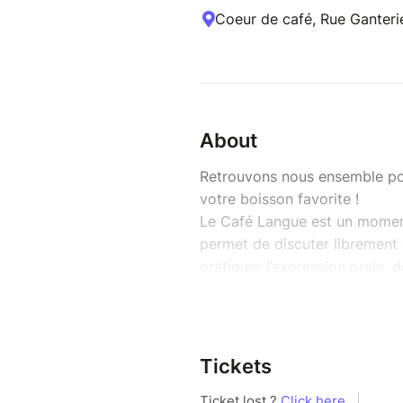
Coeur de café, Rue Ganteri
About
Retrouvons nous ensemble pou
votre boisson favorite !
Le Café Langue est un moment
permet de discuter librement d
pratiquer l’expression orale, d
vocabulaire, tout en rencontra
Autour d’une boisson, partage
progressez naturellement dan
Tickets
RDV 14h30 à l'AF
Frais de consommation à prév