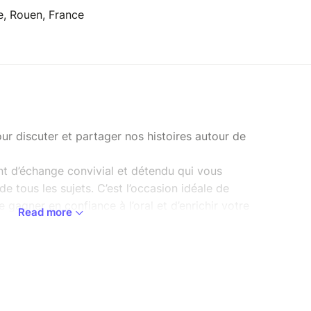
e, Rouen, France
r discuter et partager nos histoires autour de
 d’échange convivial et détendu qui vous
e tous les sujets. C’est l’occasion idéale de
e gagner en confiance à l’oral et d’enrichir votre
Read more
nt d’autres étudiants venus d’horizons différents.
z vos idées, découvrez de nouvelles cultures et
s une ambiance chaleureuse et bienveillante.
oir