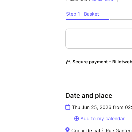
________________________________
Come to have a drink and dis
The Language Café is a frie
can freely discuss any topic. 
build confidence, and expand
from different backgrounds. O
cultures, and improve natura
Departure from AF at 2:30pm
Drink fee
Date and place
Thu Jun 25, 2026 from 02
Add to my calendar
Coeur de café, Rue Ganteri