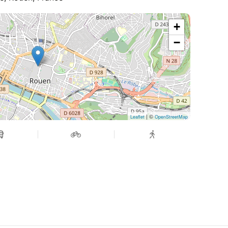
+
−
| ©
Leaflet
OpenStreetMap