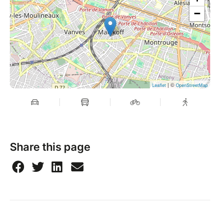
−
| ©
Leaflet
OpenStreetMap
Share this page