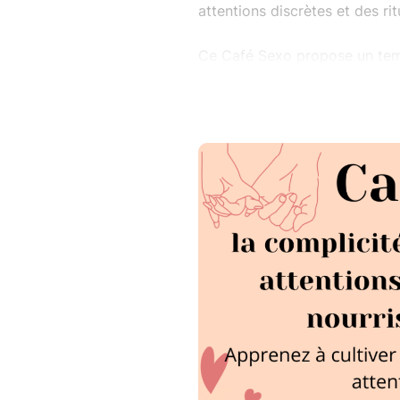
attentions discrètes et des ri
Ce Café Sexo propose un temp
explorer comment nourrir la co
performance, et sans tabou.
Nous explorerons ensemble :
Les gestes simples qui ex
mot doux, une présence.
L’importance des rituels 
dans la journée, avant le 
Comment réactiver la com
ensemble ou lorsque la rou
À travers des échanges, des r
sexo invite à porter un regar
aux petits gestes, et à repar
sa relation.