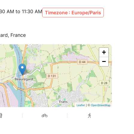
:30 AM to 11:30 AM
Timezone : Europe/Paris
gard, France
+
−
| ©
Leaflet
OpenStreetMap