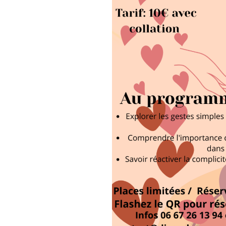
Un moment accessible, chaleur
et du quotidien amoureux.