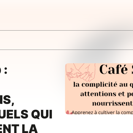
 :
S,
UELS QUI
ENT LA