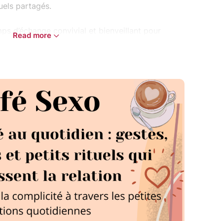
tuels partagés.
s d’échange convivial et bienveillant pour
Read more
mplicité jour après jour, sans pression, sans
priment l’amour : une caresse, un regard, un
de couple : les moments partagés le matin,
coucher.
plicité au quotidien, même après des années
tine s’est installée.
éflexions et des partages d’expériences, ce café
d nouveau sur le lien, à redonner de la conscience
tir avec des pistes concrètes à expérimenter dans