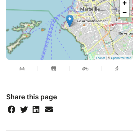
+
−
| ©
Leaflet
OpenStreetMap
Share this page