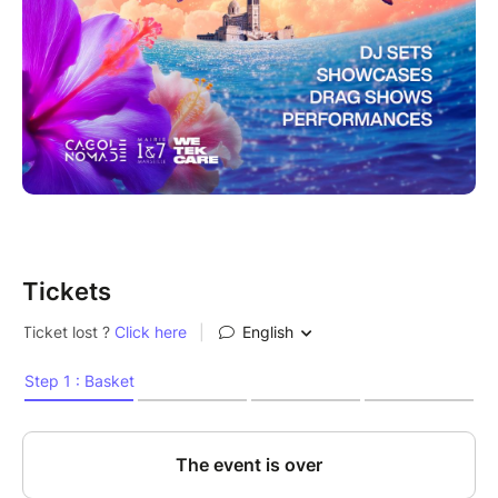
émergent·es, et célèbre la cagole comme une figure
d’empowerment, de fête et d’audace. Ici, pas de
jugement : que du fun et du partage. Un festival qui
lutte aussi contre les violences sexistes et sexuelles
avec la présence de l'association WeTekCare qui
veillera sur vous toute la soirée !
Infos pratiques :
Date : SAMEDI 1er août 2026 dès 17h00 !
Lieu : Théâtre Silvain, Marseille (accès facile – cadre
Tickets
exceptionnel en plein air)
Programmation artistique : MARCIA • ISSA NAIMO •
QUEENEUSES • LIZBA • LAS CHULAS • CLARASAP
• DJVERVEINE • DON GIOVANNA • LAURYN
SELFLOVE • MELANIA • PUSSY BAD GYALS • LITTLE
MISS SPIRALING • SOEUR DIVA • ADRIEN FLAMAND
• GARCON MANQUÉ • 13OR • BLESSED BBY &
CARLOTA • CAGOLE SUMMER CLUB