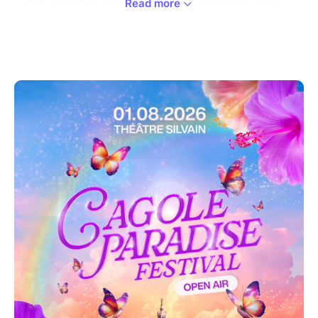
Read more
cœur grand ouvert, car le Cagole Paradise Festival
débarque pour sa deuxième édition !
Un paradis queer, inclusif et flamboyant où les
artistes émergent·es prennent le pouvoir sous le
soleil marseillais.
Showcases, drag shows, DJ sets, performances
libres et vibes des années 2000 en passant par le
shatta et l'hyperpop : ce festival célèbre les identités
multiples, les corps en mouvement et les imaginaires
sans limites.
Cagole Paradise, c’est une ode à la liberté, à la
créativité et à l’extravagance. Un espace safe, joyeux
et décomplexé où chacun·e peut briller à sa façon.
Que tu viennes pour danser, te mettre en bombe, ou
simplement t’émerveiller, ce paradis est fait pour toi !
Le Cagole Paradise, c’est aussi un festival qui offre
une véritable scène aux artistes queer et