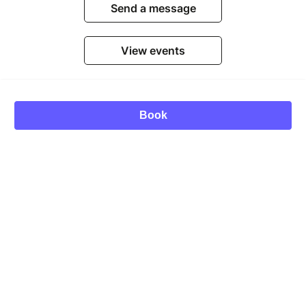
Send a message
View events
Book
© Billetweb 2014 - 2026
Legal Notice
Report this page
Contact us