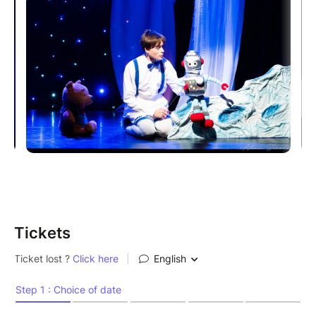
ami Nounours, son fidèle doudou qui l'accompagne
dans chacun de ses rêves. Mais aujourd'hui, Patapon
et ses amis rencontrent un doudou qu'ils n'avaient
jamais vu, un doudou magique venu de loin, très
loin... au-delà des étoiles !
Embarquez pour cette douce aventure au pays des
rêves, une comédie-musicale qui saura enchanter les
petits comme les grands !
Auteur : Jean Goltier ; artiste : Clarisse Arnaud
Durée : 30 minutes
Tickets