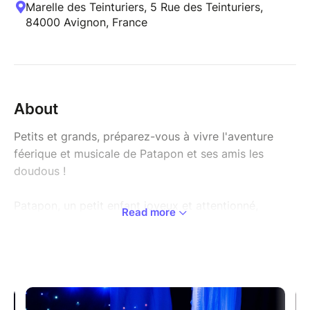
Marelle des Teinturiers, 5 Rue des Teinturiers,
84000 Avignon, France
About
Petits et grands, préparez-vous à vivre l'aventure
féerique et musicale de Patapon et ses amis les
doudous !
Patapon, un petit enfant joyeux et attentionné,
Read more
adorant chanter et dessiner, souhaite retrouver ses
amis les doudous sur la lune, le pays des rêves. Il
s'endort et se réveille par magie au pays des rêves et
retrouve avec bonheur et en chanson le roi de la lune,
le lapin blanc "Radis", Potiron et Potibleu, le
perroquet farceur "Pépito", puis enfin, son meilleur