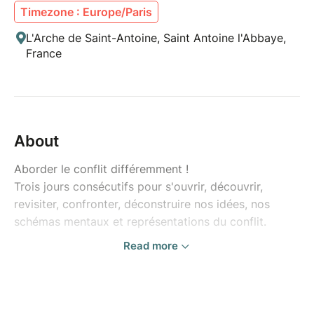
Timezone : Europe/Paris
L'Arche de Saint-Antoine, Saint Antoine l'Abbaye,
France
About
Aborder le conflit différemment !
Trois jours consécutifs pour s'ouvrir, découvrir,
revisiter, confronter, déconstruire nos idées, nos
schémas mentaux et représentations du conflit.
Read more
Le campus des conflits souhaite casser les cloisons
entre les outils et méthodes en ouvrant des espaces
de dialogue et de rencontre sur la thématique du
conflit.