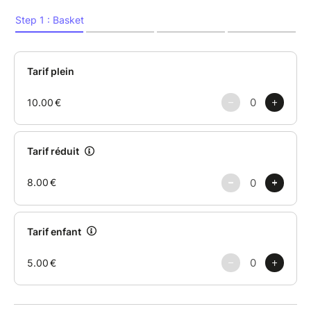
Musique : Compositions originales
Distribution
Jeunes Princes / Growl Up France (Nouvelle-
Aquitaine)
Ismaël Gueye-Delobbe dit Isma danse
Osama Moucharaf dit Osy beatbox
Mise en scène Robin Cavaillès
Direction artistique Emmanuel Heredia dit Orfey
Création son Christopher M'Passi
Création lumière Louise Calzada
Mentions
Un spectacle Growl Up France (Pays de la Loire)
Coproduction JM France
Partenariats Le Performance – Compagnie Rêvolution
(Bordeaux) • Mairie de Puilboreau
Soutien Sacem