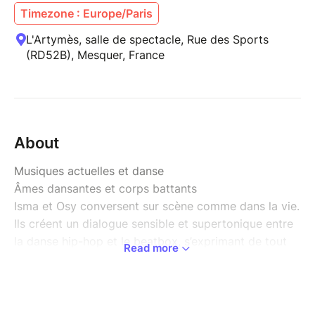
Timezone : Europe/Paris
L'Artymès, salle de spectacle, Rue des Sports
(RD52B), Mesquer, France
About
Musiques actuelles et danse
Âmes dansantes et corps battants
Isma et Osy conversent sur scène comme dans la vie.
Ils créent un dialogue sensible et supertonique entre
la danse hip-hop et le beatbox, s’exprimant de tout
Read more
leur cœur et de tout leur corps avec une grande
complicité. Malgré leur jeune âge, les deux membres
du duo Jeunes Princes excellent dans leur art. L’un
est danseur, interprète et médiateur auprès de