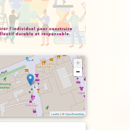
+
−
| ©
Leaflet
OpenStreetMap