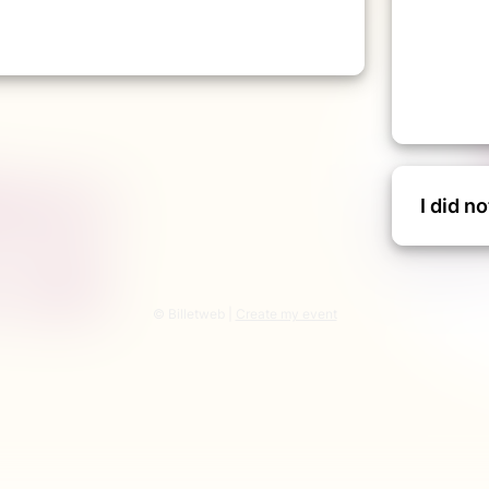
I did n
© Billetweb |
Create my event