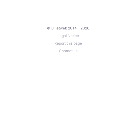
rencontres… l'été comme on l'aime chez
FeelLoveClub.
© Billetweb 2014 - 2026
Legal Notice
Report this page
Contact us