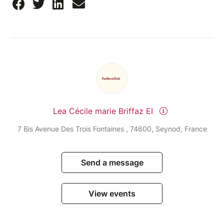
Le FeelLoveClub, c'est une communauté de femmes
qui se retrouvent à travers des sorties originales :
randonnées, brunchs, ateliers créatifs, soirées,
événements bien-être, activités sportives…
La plupart des filles arrivent seules et repartent avec
de nouvelles copines.
Lea Cécile marie Briffaz EI
L'abonnement est à seulement 12,90 € par mois, sans
7 Bis Avenue Des Trois Fontaines , 74600, Seynod, France
engagement.
Il te permet de bénéficier de tarifs réduits sur les
événements, d'accéder à des avantages exclusifs et
Send a message
de participer à une multitude de sorties tout au long
de l'année.
View events
Places limitées.
Une soirée entre aventure, lac, burger et nouvelles