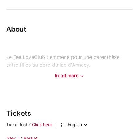
About
Le FeelLoveClub t'emmène pour une parenthèse
entre filles au bord du lac d'Annecy.
Read more
Au programme : une balade en canoë d'environ 1
heure sur le lac, dans une ambiance détendue et
conviviale, suivie d'un burger maison partagé entre
nous sur une plage privée.
Tickets
Une soirée parfaite pour prendre l'air, déconnecter
du quotidien, rencontrer de nouvelles personnes et
profiter de l'un des plus beaux couchers de soleil de