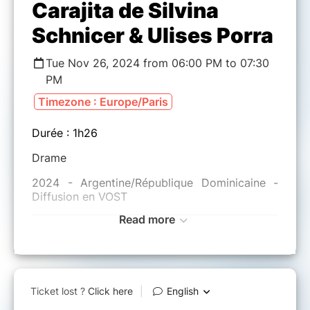
Carajita de Silvina
Schnicer & Ulises Porra
Tue Nov 26, 2024 from 06:00 PM to 07:30
PM
Timezone : Europe/Paris
Durée : 1h26
Drame
2024 - Argentine/République Dominicaine -
Diffusion en VOST
Read more
Sara et sa nourrice Yarisa ont une relation qui
semble transcender leurs classes sociales.
Mais un accident va remettre en cause leur
loyauté et l'illusion naïve que rien ne pourrait
les séparer.