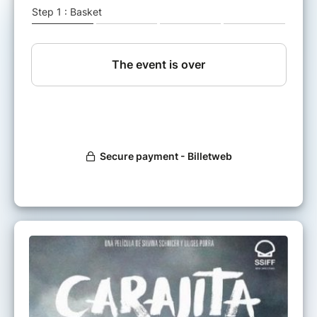
Film proposé par le Département d'Espagnol
de l'université d'Orléans, dans le cadre du
Festival du cinéma latino-américain, en
partenariat avec Pragda.
Attention, projection Hors les Murs : Ce film
sera diffusé au sein de l'Amphithéâtre Peguy
(sous réserve) - UFR Lettres Langues et
Sciences Humaines - Université d'Orléans.