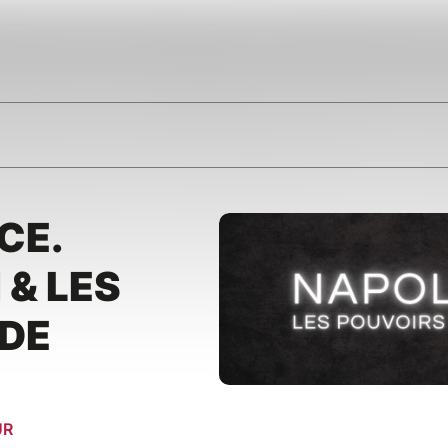
CE.
& LES
 DE
UR