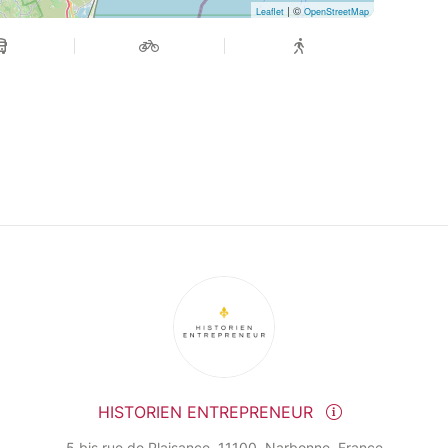
| ©
Leaflet
OpenStreetMap
HISTORIEN ENTREPRENEUR
5 bis rue de Plaisance, 11100, Narbonne, France