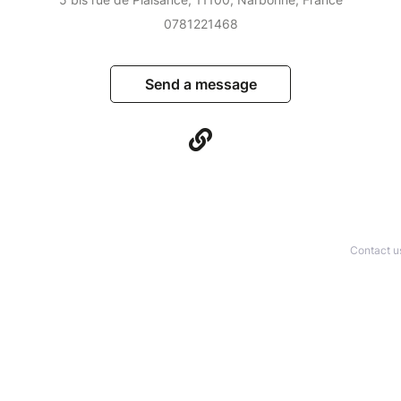
0781221468
Send a message
Contact u