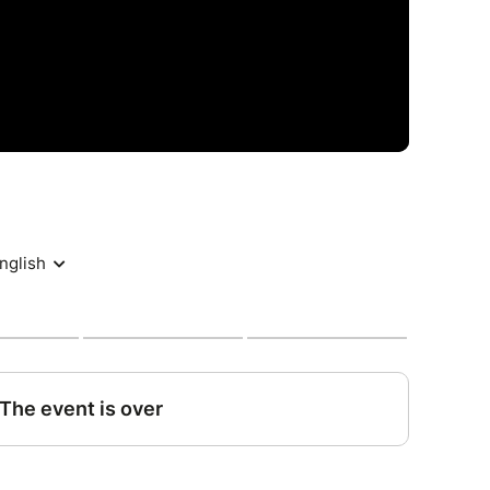
tions sont inspirées et les arrangements sont
urés, mais toujours efficaces. Très belle
lent bassiste, mais il laisse beaucoup de place aux
sur cet album, ce qui sert bien sa musique et
o ! »
e du groupe Uzeb