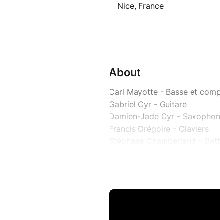
Nice, France
About
Carl Mayotte - Basse et co
Gabriel Cyr - Guitare
Damien-Jade Cyr - Saxopho
Francis Grégoire - Claviers
Stéphane Chamberland – Batt
Grand lauréat du Félix pour l
troisième album Escale ainsi
2021, Carl Mayotte est l’un d
au Québec et au Canada en c
professionnelle à l’âge de 16 