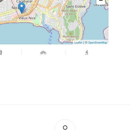
−
| ©
Leaflet
OpenStreetMap