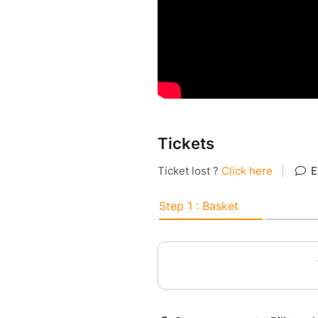
« Très bel album. Les composi
soit sophistiqués soit plus ép
réalisation. Carl est un excel
musiciens qui l'accompagnent 
est un signe de maturité. Brav
Alain Caron, bassiste émérit
Tickets
https://carlmayotte.com