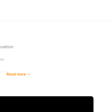
mposition
nes
erie
Read more
'album jazz de l'année à l'ADISQ en 2022 pour son
 que du titre Révélation Jazz Radio-Canada 2020-
es jeunes bassistes et jazzmen les plus en vogue
e moment. Ayant commencé sa carrière
ans et complété une maîtrise en interprétation