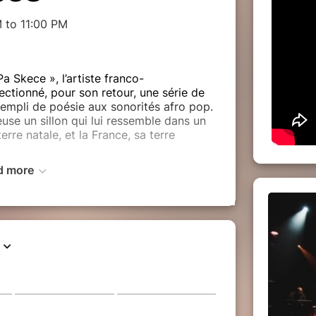
 to 11:00 PM
 Skece », l’artiste franco-
ctionné, pour son retour, une série de
empli de poésie aux sonorités afro pop.
use un sillon qui lui ressemble dans un
erre natale, et la France, sa terre
d more
« créolité », dans une modernité
cines, « ici et maintenant », fort de son
 se reflète dans sa musique la magie du
e Cabo Verde poussent les inspirations
musique traditionnelle du pays (funana,
in qui flirte avec la soul, le jazz,
éfectible avec sa terre natale, il arbore