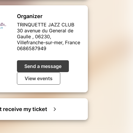
Organizer
TRINQUETTE JAZZ CLUB
30 avenue du General de
Gaulle , 06230,
Villefranche-sur-mer, France
0686587949
Send a message
View events
ot receive my ticket