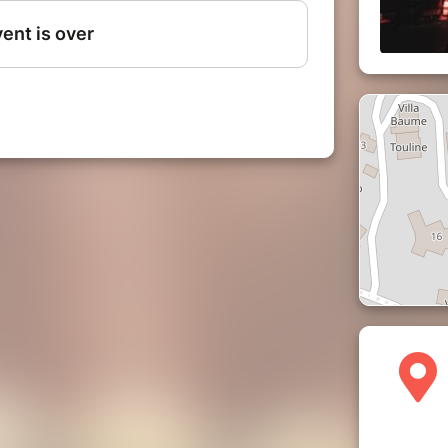
nte en bleu, signal fort indiquant que sa
es du ciel, de la mer, des lieux et des
s majeures de la scène azuréenne : Eric
a à la batterie.
ions