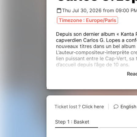
Thu Jul 30, 2026 from 09:00 PM
Timezone : Europe/Paris
Depuis son dernier album « Kanta Pa
capverdien Carlos G. Lopes a confe
nouveaux titres dans un bel album 
L’auteur-compositeur-interprète cre
lien puissant entre le Cap-Vert, sa t
d’accueil depuis l’âge de 10 ans.
Rea
Carlos G. Lopes fait honneur à sa 
assumée, de fleurer et vivre ses ra
parcours et sa double-culture.
En constante évolution artistique,
voyage. Les images de l’archipel d
du musicien, au carrefour entre la 
morna…), et un style plus contempora
voire le RnB.
Reste le signe distinctif du lien ind