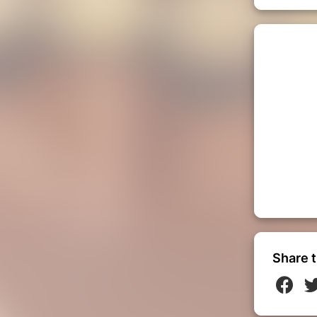
Share t