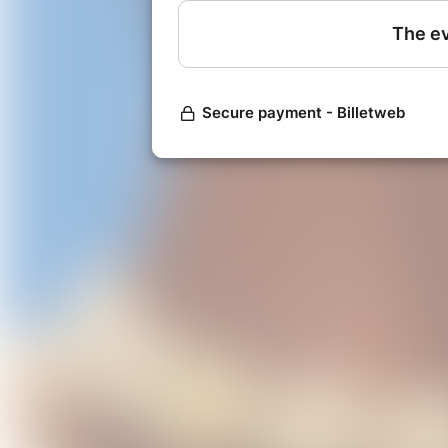
volontiers le bord d'une oreille pei
musique est pleine de couleurs, cell
rêves de son enfance…
Il sera accompagné par deux figure
Sempé à la guitare et Jean-Luc Dan
Carlos G. LOPEZ : Chant et composit