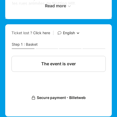
les rues animées de Notting Hill.
Read more
Explorez une incroyable diversité d’activités et
d’expériences : défilés spectaculaires,
performances de danse enflammées, concerts
live de musique caribéenne et afro, ateliers de
cuisine exotique, et bien plus encore. Ne
manquez pas nos moments forts comme les
soirées en plein air, les fêtes de rue, les food
courts aux saveurs épicées, et l’ambiance
incomparable des sound systems.
Profitez en également pour visiter Londres et
ses monuments incontournables.
Avec seulement
300 places disponibles
, notre
équipe chaleureuse et passionnée vous
garantit une expérience festive, authentique et
inoubliable.
Rejoignez-nous pour célébrer la diversité, la
musique et la danse au Carnaval de Londres
2025.