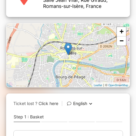
rempli le Zénith de Toulouse pour la dernière,
Romans-sur-Isère, France
Caroline Estremo revient avec un nouveau
Seule-en scène…Normalement.
Déconseillé aux -14 ans.
+
−
| ©
Leaflet
OpenStreetMap