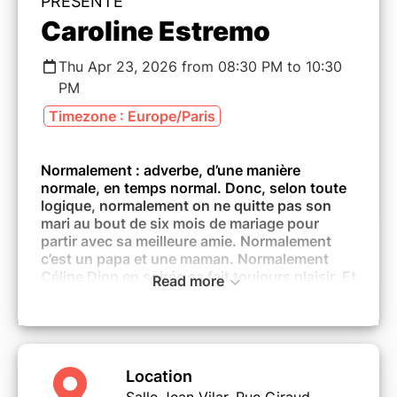
PRÉSENTE
Caroline Estremo
Thu Apr 23, 2026 from 08:30 PM to 10:30
PM
Timezone : Europe/Paris
Normalement : adverbe, d’une manière
normale, en temps normal. Donc, selon toute
logique, normalement on ne quitte pas son
mari au bout de six mois de mariage pour
partir avec sa meilleure amie. Normalement
c’est un papa et une maman. Normalement
Céline Dion en soirée ça fait toujours plaisir. Et
Read more
normalement, un pitch c’est censé donner
envie aux gens de venir voir le spectacle.
Du coup, vous venez ?
Après avoir raconté son histoire d’infirmière
Location
« urgentiste » dans plus de 200 villes, et avoir
Salle Jean Vilar, Rue Giraud,