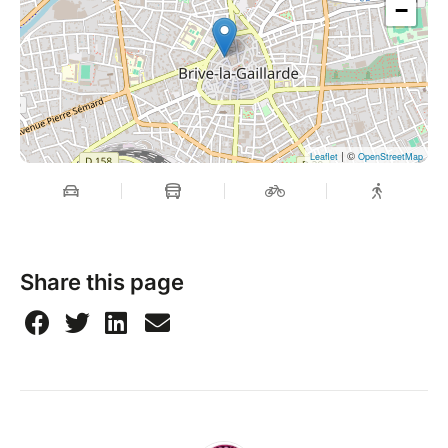
−
| ©
Leaflet
OpenStreetMap
Share this page