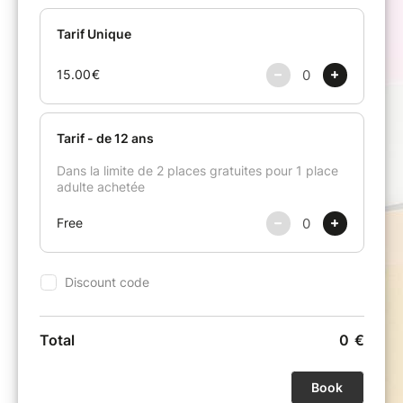
l'Orchestre national du Capitole de Toulouse.
Quant à Ravel, c’est un hommage à son maître
Pierre Sancan.
BACH - BUSONI
Prélude et fugue BWV 532
RAVEL
Sonatine
Oiseaux tristes
Alborada del gracioso
RACHMANINOV
Six Moments musicaux
En co-réalisation avec la Ville de Marseille et