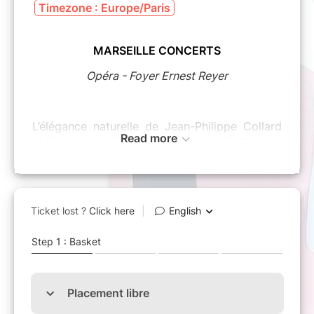
Timezone : Europe/Paris
MARSEILLE CONCERTS
Opéra - Foyer Ernest Reyer
L’élégance naturelle de Jean-Philippe Collard
Read more
et le charme de son phrasé pourraient nous
faire oublier que, s’il est un ambassadeur
distingué de la musique française – ce chef-
d’oeuvre en péril –, il a souvent joué
Rachmaninov, Granados ou Bach dans les
grandes capitales.
Son dernier disque consacré aux
transcriptions de la musique de Bach a
recueilli les éloges de la critique internationale.
Les
Moments musicaux
de Rachmaninov nous
rappellent que le pianiste français a enregistré
les quatre concertos avec Michel Plasson et