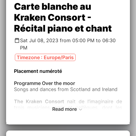
Carte blanche au
Kraken Consort -
Récital piano et chant
Sat Jul 08, 2023 from 05:00 PM to 06:30
PM
Timezone : Europe/Paris
Placement numéroté
Programme Over the moor
Songs and dances from Scotland and Ireland
The Kraken Consort
nait de l’imaginaire de
trois musiciens, amis et collègues, dont les
Read more
horizons s’étendent bien au delà du répertoire
baroque qui leur a per- mis de se rencontrer:
Bruno Helstroffer, musicien dont la
polyvalence et la liber- té font de lui un des