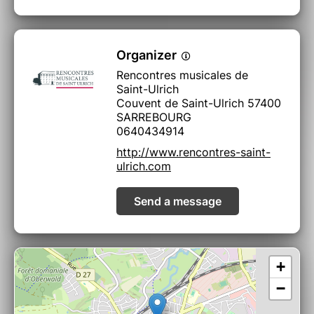
mée internationale, des partenaires idéaux.
Les frontières entre répertoires
classiques/baroques et répertoires
traditionnels sont toujours minces, et l’histoire
Organizer
de la musique atteste de ces nombreux
Rencontres musicales de
croise- ments. En effet les Scottish songs ont
Saint-Ulrich
été réarrangées notamment par Beethoven,
Couvent de Saint-Ulrich 57400
Haydn, Respighi... Citons surtout celui qui sera
SARREBOURG
pour nous une personnalité em- blématique du
0640434914
17ème siècle, le barde des bardes; Turlough O
http://www.rencontres-saint-
Carolan. Poète, compositeur et harpiste
ulrich.com
itinérant malgré sa cessité, il était lui même
très inspiré par Vivaldi, Corelli et même le
violoniste Geminiani qu’il aura sans doute
Send a message
rencon- tré. Grâce à propre son fils, les
mélodies de Carolan furent publiées en Irlande
et purent parvenir jusqu’à nous. Certains
membres du Kraken connaissent sa mu- sique
grâce à ces publications, et d’autres les ont
+
apprises par l’oralité des musi- ciens itinérants
−
d’aujourd’hui.
Tous les arrangements sont réalisés par les