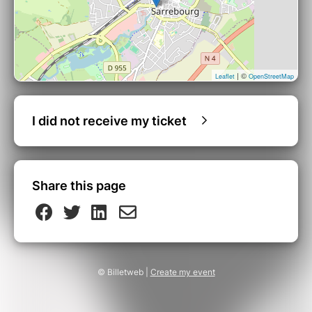
membres du groupe, et le pro- gramme
s’articule autour de la musique à danser et des
chansons où « slow airs ».
The Kraken Consort
| ©
Leaflet
OpenStreetMap
Chantal Santon Jeffery, soprano
Robert Getchell, ténor
David Lombardi, violon
I did not receive my ticket
Sylvain Barou, flûtes, pipes Brewen
Favrau, small pipes, uilleann pipes,
whistles Ronan Pellen, cittern (cistre)
Bruno Helstroffer, théorbe Laurène
Share this page
Helstroffer Durantel, contrebasse
Retrouvez toute la programmation du Festival de
Sarrebourg 2023 sur le
site des Rencontres musicales de
Saint-Ulrich !
© Billetweb |
Create my event