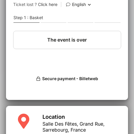
théorbistes les plus sollicités du moment; deux
artistes ly- riques habitués des scènes d’opéra
du monde entier: Robert Getchell, natif des
Etats Unis, aux origines irlando-écossaises,
aguerri aux répertoires traditionnels de culture
celte; et Chantal Santon Jeffery, interprète
recherchée des répertoires de langue anglaise
du XVIIeme et XVIIIeme siècle. Ils partagent un
même goût pour les musiques de tradition
orale et improvisées et souhaitaient pour ce
pro- jet se joindre à des instrumentistes ayant
une profonde expérience des musiques
traditionnelles irlandaises, écossaises et
bretonnes; des musiciens curieux et po-
lymorphes, ouverts à de nombreux
répertoires; à mettre ainsi en regard leurs vi-
sions respectives, leur expérience, leurs
technicités, leur couleur propre. Ils trouvent en
Laurène Durantel, talentueuse contrebassiste,
recherchée pour son eclectisme et ses qualités
Location
de chambriste, Ronan Pellen, Brewen Favrau,
Salle Des Fêtes, Grand Rue,
Sylvain Barou et David Lombardi, quatre
Sarrebourg, France
piliers de la musique traditionnelle de renom-