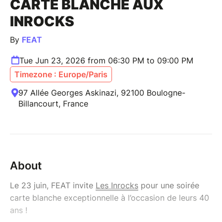
CARTE BLANCHE AUX
INROCKS
By
FEAT
Tue Jun 23, 2026 from 06:30 PM to 09:00 PM
Timezone : Europe/Paris
97 Allée Georges Askinazi, 92100 Boulogne-
Billancourt, France
About
Le 23 juin, FEAT invite
Les Inrocks
pour une soirée
carte blanche exceptionnelle à l’occasion de leurs 40
ans !