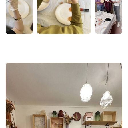
japonaise qui consiste à réparer des céramiques
cassées avec de l'or.
La méthode traditionnelle ne peut être réalisée en
quelques heures, je vous propose une découverte du
Kintsugi.
Les pièces réparées avec cette technique simplifiée
ne peuvent être utilisées pour un usage alimentaire.
Soigné, puis honoré, l’objet cassé assume son passé,
et devient paradoxalement plus résistant, plus beau
et plus précieux qu’avant le choc : vous repartirez
avec une céramique réparée mais surtout sublimée.
Je vous propose une pièce à réparer. Cependant,
venez avec votre pièce cassée et nous verrons sur
place s'il est possible de la réparer pendant l'atelier.
2 lieux possible