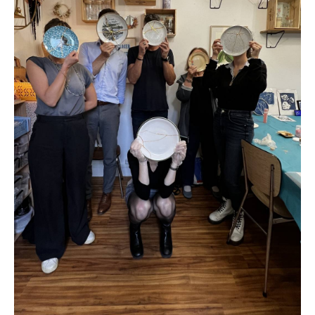
53 rue de Belleville 19ème - Paris
Métro : Belleville
Bus : 20 ou 71 - Arrêt : Julien Lacroix
ou
124 rue Legendre 17ème - Paris
Métro : La Fourche
Durée de l’atelier : 1h30
Nombre de participants maximum : 10
Nombre de participants minimum : 3
Niveau : Débutant
Age minimum : 10 ans