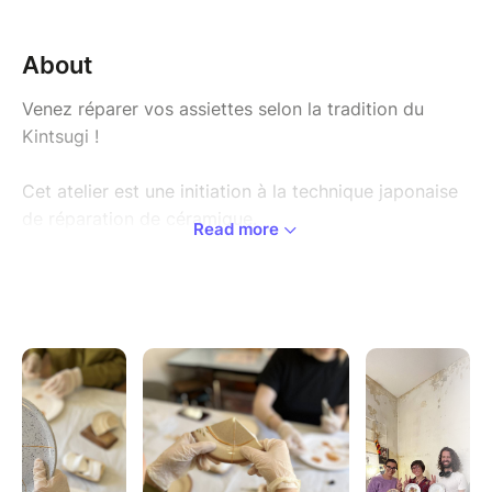
About
Venez réparer vos assiettes selon la tradition du
Kintsugi !
Cet atelier est une initiation à la technique japonaise
de réparation de céramique.
Read more
Durée : 1h30
Tout le matériel est fourni.
Enfant à partir de 10 ans.
C'est un atelier qui apprend la patience et nous
rappelle la beauté de sublimer une réparation.
Kintsugi signifie « jointure en or », technique