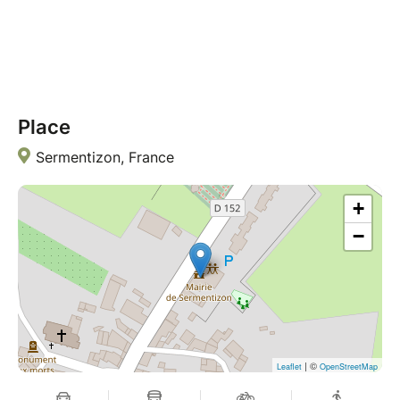
Place
Sermentizon, France
+
−
| ©
Leaflet
OpenStreetMap