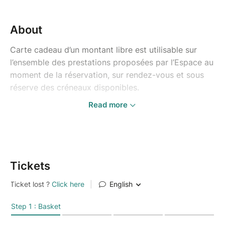
About
Carte cadeau d’un montant libre est utilisable sur
l’ensemble des prestations proposées par l’Espace au
moment de la réservation, sur rendez-vous et sous
réserve des créneaux disponibles.
Read more
La carte cadeau est personnalisable. Vous avez la
possibilité d’indiquer à la commande (le nom, le
prénom et le message).
Une fois la commande passée vous recevez la carte
Tickets
cadeau dans votre boite email et vous aurez la
possibilité de la télécharger et de l’imprimer.
.
Si vous n’avez pas reçu votre carte cadeau vérifiez la