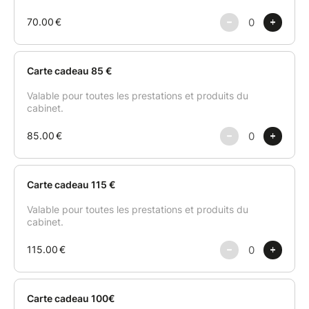
- Les prestations, formats et tarifs peuvent évoluer
au cours de la période de validité de la carte cadeau.
Le montant de la carte cadeau sera déduit du tarif en
vigueur au moment de la réservation.
- En cas d’évolution de l’offre, le montant de la carte
cadeau pourra être utilisé sur une autre prestation
disponible à l’Espace.
- Si le montant de la carte cadeau est inférieur au
tarif de la prestation choisie, un complément pourra
être réglé au moment du rendez-vous. Si le montant
est supérieur, le solde restant pourra être utilisé sur
une prochaine prestation, dans la limite de la durée
de validité de la carte.