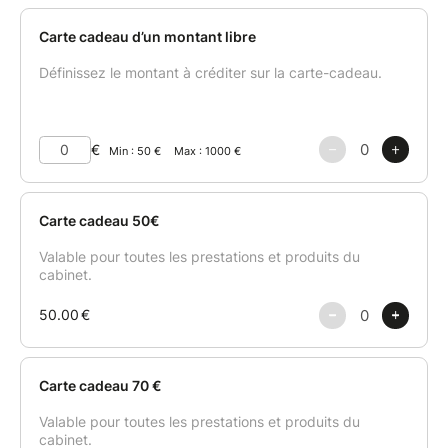
catégorie « Spam ». Vous pouvez également cliquer
sur le lien « billet non reçu » en haut du module de
réservation. Cela vous permettra de réinitialiser votre
commande ou de vérifier son paiement.
La carte cadeau est valable 6 mois à compter de sa
date d’édition.
Facilité de paiement en trois fois à partir de 200
euros.
.....................................
Merci de prendre note des points suivants :
- La carte cadeau n’est pas rattachée à une
prestation précise. Elle correspond à un montant en
euros, utilisable sur les prestations disponibles à
l’Espace.