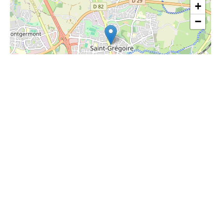
+
−
| ©
Leaflet
OpenStreetMap
Share this page