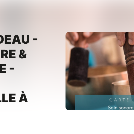
DEAU -
RE &
E -
LLE À