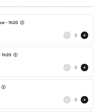
ue en premier lieu, au système nerveux, au
struments entrent en contact avec le corps
os, liquides... pour un massage doux et profond.
je berce avec mes sons et vibrations. Je prends
s un espace bienveillant et sécurisé, car parfois
céder et des émotions et mémoires enfouies
ur accueillir tout ça : je lui offre l'espace
 doit l'être.
 disparaître ou de passer outre, mais d'être avec,
ur ensuite être relâché.
ur duquel peut émerger sa propre Vérité.
nom du bénéficaire de la carte cadeau dans le