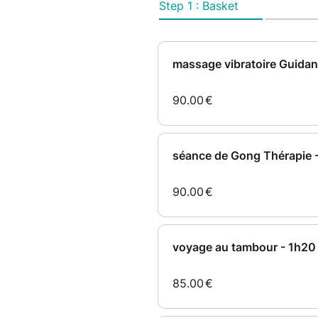
diapasons.
Je m'adresse au corps physiq
mental. Les vibrations des in
directement, dans les tissus, 
Dans la plus grande douceur, 
soin de l’Être tout entier, dan
de grands barrages peuvent 
refont surface.
Je suis là, avec la personne, po
nécessaire pour déposer ce qui
L'invitation n'est pas de faire
de permettre de s'exprimer po
Je propose un silence intérie
***Merci de bien indiquer le 