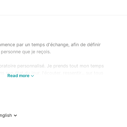
mmence par un temps d'échange, afin de définir
a personne que je reçois.
bratoire personnalisé. Je prends tout mon temps
s son état du jour, l'écouter, ressentir... sur tous
Read more
ment pour la personne, car elle est un Être
s que j'utilise sont parfaitement adaptés pour
ols chantants mais aussi d'autres instruments à
e les tambours, les gongs, le cristal et les