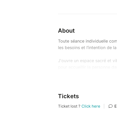
About
Toute séance individuelle co
les besoins et l’intention de l
J'ouvre un espace sacré et vi
pour accueillir la personne dan
les plans.
Je compose la séance spéciale
unique, et tous les instrument
Tickets
elle, au moment où elle est là.
J'utilise principalement les b
haut potentiel vibratoire comm