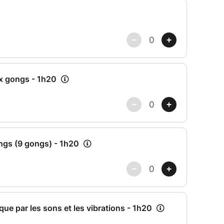
de.***
re-Atlantique)
pter de la date d’achat.
éserve son créneau directement sur le site officiel
E :
book.me/v2/