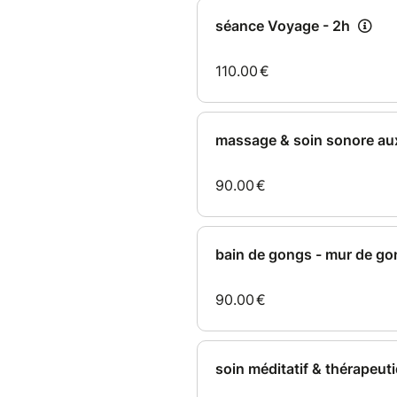
formulaire lors de la comman
Durée : 1h30
Lieu
Centre Univers Son Être
47 Avenue de la Libération
44400 Rezé (Nantes Sud – Loi
Validité
Bon cadeau valable 1 an à com
Réservation
Après achat, le bénéficiaire r
du centre, en choisissant ANN
https://universonetre.simply