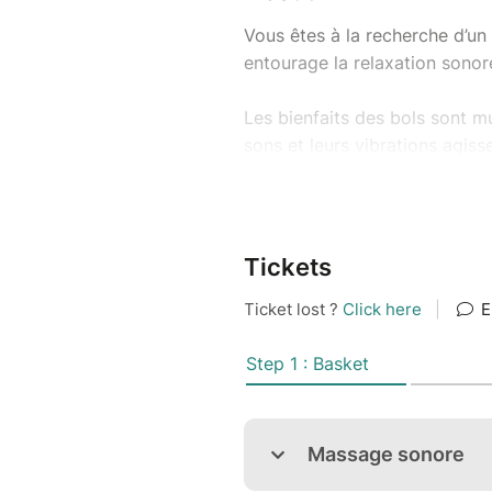
Vous êtes à la recherche d’un 
entourage la relaxation sonor
Les bienfaits des bols sont mu
sons et leurs vibrations agiss
Si le son guérit au niveau phy
transforme profondément sur l
Pour plus d’informations con
Tickets
à consulter la page
Massage s
page
Tarifs
où vous allez trou
La carte cadeau est personna
d’édition.
Facilité de paiement pour votr