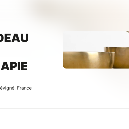
DEAU
APIE
évigné, France