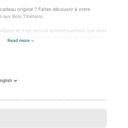
cadeau original ? Faites découvrir à votre
e aux Bols Tibétains.
ltiples et il est prouvé scientifiquement que leurs
ent comme un anxiolytique et anti-stress naturel.
Read more
sique, c’est parce qu’il nous touche et nous
e plan émotionnel et spirituel.
cernant le massage sonore n’hésitez pas
onore aux Bols Tibétains
ainsi que la
ver un petit descriptif de chaque prestation.
lisable et valable 6 mois à compter de sa date
e forfait en trois fois à partir de 200 euros