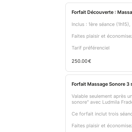
Les soins aux bols tibétains 
personnes porteuses d’un pace
à me
contacter
.