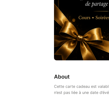
About
Cette carte cadeau est valabl
n’est pas liée à une date d’év