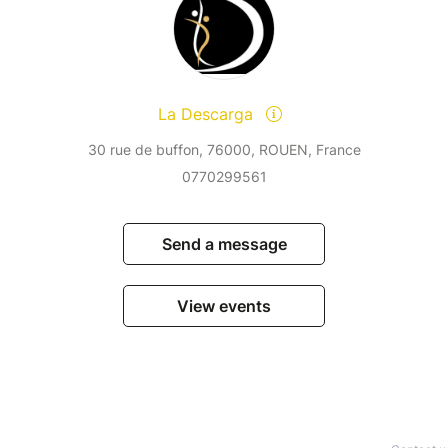
La Descarga
30 rue de buffon, 76000, ROUEN, France
0770299561
Send a message
View events