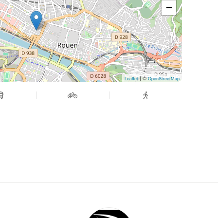
−
| ©
Leaflet
OpenStreetMap