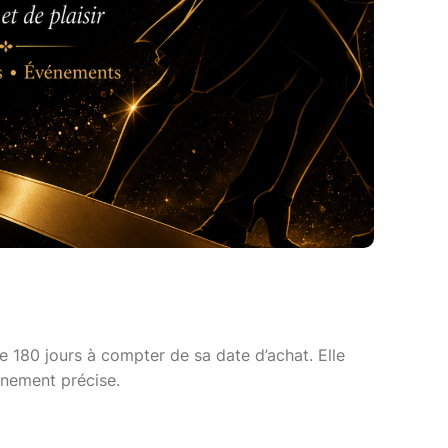
e 180 jours à compter de sa date d’achat. Elle
énement précise.