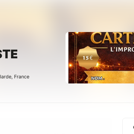
STE
llarde, France