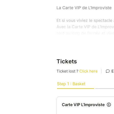
La Carte VIP de L’Improviste
Et si vous viviez le spectacle
Avec la Carte VIP de L’Improv
tout au long de l’année et vi
privilégiées.
Pensée pour les spectateurs f
carte vous permet de profiter
Tickets
: humour, improvisation, musiq
En devenant VIP, vous bénéfi
- 2 € de réduction sur tous l
- Priorité de réservation pou
- Une consommation offerte p
- Pré-annonce des spectacle
- Accès à des événements exclu