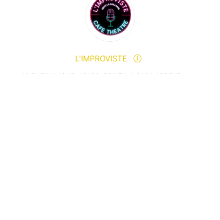
L'IMPROVISTE
16 RUE MAJOUR, 19100, BRIVE LA GAILLARDE, France
0683588368
Send a message
View events