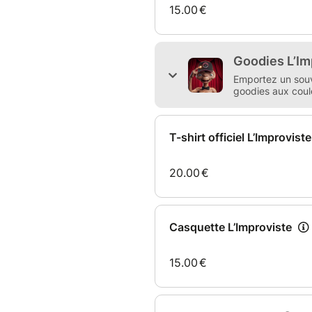
soirées privées…)
Pour profiter du tarif VIP, il 
le tarif Partenaire ou VIP et
obligatoire lors de la réservat
La carte est nominative, valab
être utilisée pour un tiers.
Elle ne s’applique pas sur les
Pour toute information conta
limprovistebrive@gmail.com.