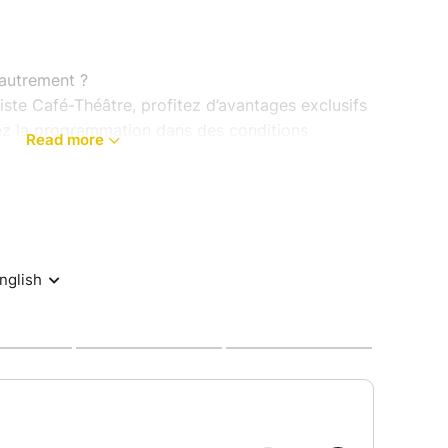
 autrement ?
iste Café-Théâtre, profitez d’avantages exclusifs
vez la programmation dans des conditions
Read more
idèles et les amoureux du spectacle vivant, cette
 pleinement des soirées proposées à L’Improviste
ue, magie, théâtre et bien d’autres surprises.
ciez de nombreux avantages :
es spectacles
r les spectacles Premium
our votre anniversaire
s et événements
sifs (répétitions, rencontres avec les artistes,