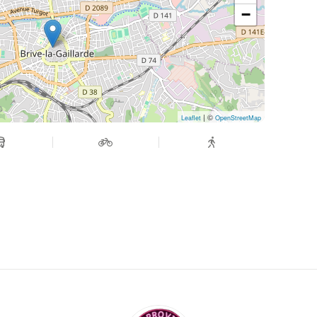
−
| ©
Leaflet
OpenStreetMap