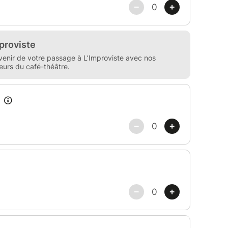
vous suffit de réserver votre billet en sélectionnant
 de mentionner votre nom dans le commentaire
ion.
le 1 an à partir de la date d’achat et ne peut pas
 spectacles au tarif Premium.
ctez-nous au 06 83 58 83 68 ou par mail :