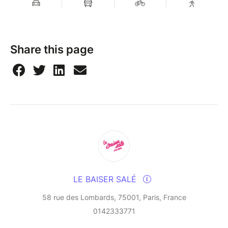
For 3 days, Etienne Mbappé comes back with his
team of big names after several #CarteBlanche dates
at the club, where one of his most cherished projects,
Share this page
to be born in 2025, has been worked on,
experimented with and polished, to become a
nugget, unique to each concert: a Country - Folk
Album, music he is particularly fond of, introducing
colorful and spicy ingredients from his native Africa.
Accompanied by his 4 faithful companions and
artists Christophe on piano and fiddle, Phil on guitar,
mandolin and cello, Anthony on guitar and Nicolas on
drums, Etienne promises us a journey of calm and
soothing, gentle and enveloping, reassuring and
LE BAISER SALÉ
comforting sounds, taking us away from the
thundering, frenetic urban bustle for the duration of a
58 rue des Lombards, 75001, Paris, France
concert, to explore beyond.
0142333771
An in-depth approach to resonating arpeggios and