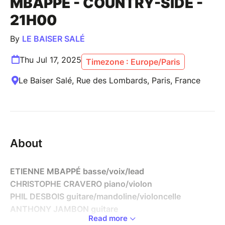
MBAPPE - COUNTRY-SIDE -
21H00
By
LE BAISER SALÉ
Thu Jul 17, 2025
Timezone : Europe/Paris
Le Baiser Salé, Rue des Lombards, Paris, France
About
ETIENNE MBAPPÉ basse/voix/lead
CHRISTOPHE CRAVERO piano/violon
PHIL DESBOIS guitare/mandoline/violoncelle
ANTHONY JAMBON guitare
Read more
NICOLAS VICCARO batterie