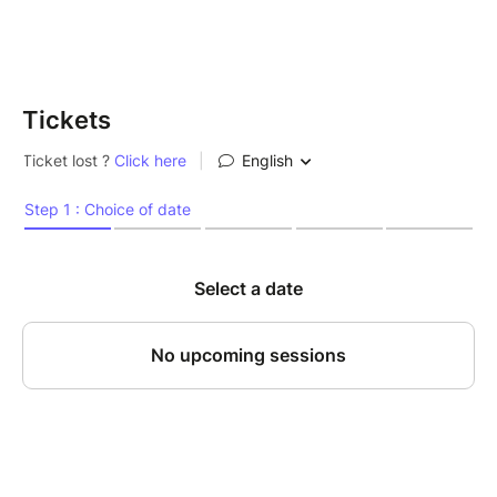
Réservation possible sur le site jusqu’a 2h avant le
début du concert
N’hésitez pas a nous appeler au 01.42.33.37.71
Tickets
Pendant 3 jours, Etienne Mbappé revient avec son
équipe de grandes pointures après plusieurs dates de
#CarteBlanche au club, où un de ses projets les plus
chers qui naîtra courant 2025, a pu être travaillé,
expérimenté, tordu poli, pour devenir une pépite,
unique à chaque concert : un Album Country – Folk,
musique qu’il affectionne particulièrement, en y
introduisant des ingrédients colorés et épicés de son
Afrique natale. Accompagné de ses 4 fidèles
compagnons et artistes émérites Christophe au piano
et violon, Phil à la guitare, mandoline et violoncelle,
Anthony à la guitare et Nicolas à la batterie, Etienne
nous promet un voyage aux sonorités calmes et