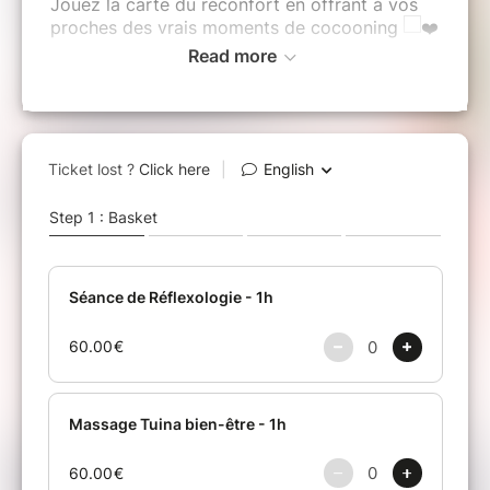
Jouez la carte du réconfort en offrant à vos
proches des vrais moments de cocooning
Read more
Pour cela, je vous propose 3 cartes cadeaux,
au choix :
-
1 séance de réflexologie plantaire
- 1h
-
1 massage Tuina* bien-être
- 1 h
-
1 séance bien-être complète
avec un soin
mixant réflexologie, massage Tuina* du dos et
du visage - 1h30
* Le massage Tuina est un massage
énergétique du corps issu de la Médecine
Traditionnelle Chinoise
Détente, lâcher-prise et rééquilibrage
corps/esprit au programme !