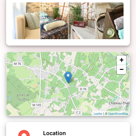
+
−
| ©
Leaflet
OpenStreetMap
Location