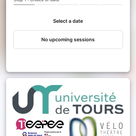
ensemble un propos scientifique et une
approche poétique.
Et si, cette fois, la scène
devenait une carte ? Et si les n+1 se mettaient
à cartographier la cartographe?
Carto ! est une production du Groupe n+1, en
coproduction avec l’ université de Tours et
avec le soutien du Vélo théâtre – scène
conventionnée pour le théâtre d’objets et le
croisement des arts et des sciences (Apt).
Le Groupe n+1 est conventionné par la DRAC
Île-de-France et par la Région Île-de-France au
titre de la permanence artistique et culturelle.
Distribution
Conception : Groupe n+1
Avec sur scène Florence Troin et Balthazar
Daninos
Regard extérieur et son : Mickaël Chouquet
Scénographie : Céline Diez avec l’aide de