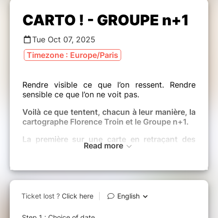
CARTO ! - GROUPE n+1
Tue Oct 07, 2025
Timezone : Europe/Paris
Rendre visible ce que l’on ressent. Rendre
sensible ce que l’on ne voit pas.
Voilà ce que tentent, chacun à leur manière, la
cartographe Florence Troin et le Groupe n+1.
La première sur une carte en retraçant des
Read more
parcours de vie, redonnant ainsi une
dimension sensible à la géographie. Les
seconds sur un plateau de théâtre en mettant
en scène ce qui se passe dans la tête d’un·e
chercheur·se.
Ce sont les
Impromptus scientifiques, de
courtes formes spectaculaires qui font tenir